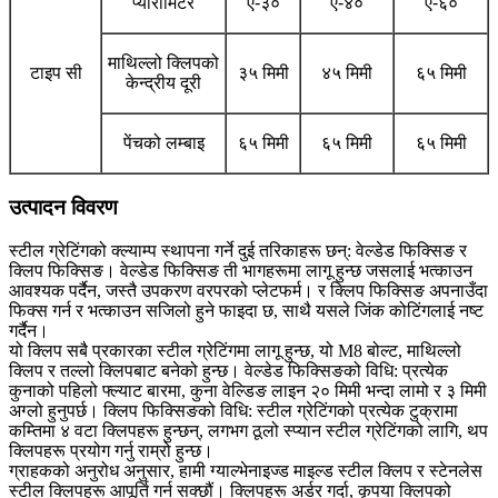
प्यारामिटर
ए-३०
ए-४०
ए-६०
माथिल्लो क्लिपको
टाइप सी
३५ मिमी
४५ मिमी
६५ मिमी
केन्द्रीय दूरी
पेंचको लम्बाइ
६५ मिमी
६५ मिमी
६५ मिमी
उत्पादन विवरण
स्टील ग्रेटिंगको क्ल्याम्प स्थापना गर्ने दुई तरिकाहरू छन्: वेल्डेड फिक्सिङ र
क्लिप फिक्सिङ। वेल्डेड फिक्सिङ ती भागहरूमा लागू हुन्छ जसलाई भत्काउन
आवश्यक पर्दैन, जस्तै उपकरण वरपरको प्लेटफर्म। र क्लिप फिक्सिङ अपनाउँदा
फिक्स गर्न र भत्काउन सजिलो हुने फाइदा छ, साथै यसले जिंक कोटिंगलाई नष्ट
गर्दैन।
यो क्लिप सबै प्रकारका स्टील ग्रेटिंगमा लागू हुन्छ, यो M8 बोल्ट, माथिल्लो
क्लिप र तल्लो क्लिपबाट बनेको हुन्छ। वेल्डेड फिक्सिङको विधि: प्रत्येक
कुनाको पहिलो फ्ल्याट बारमा, कुना वेल्डिङ लाइन २० मिमी भन्दा लामो र ३ मिमी
अग्लो हुनुपर्छ। क्लिप फिक्सिङको विधि: स्टील ग्रेटिंगको प्रत्येक टुक्रामा
कम्तिमा ४ वटा क्लिपहरू हुन्छन्, लगभग ठूलो स्प्यान स्टील ग्रेटिंगको लागि, थप
क्लिपहरू प्रयोग गर्नु राम्रो हुन्छ।
ग्राहकको अनुरोध अनुसार, हामी ग्याल्भेनाइज्ड माइल्ड स्टील क्लिप र स्टेनलेस
स्टील क्लिपहरू आपूर्ति गर्न सक्छौं। क्लिपहरू अर्डर गर्दा, कृपया क्लिपको