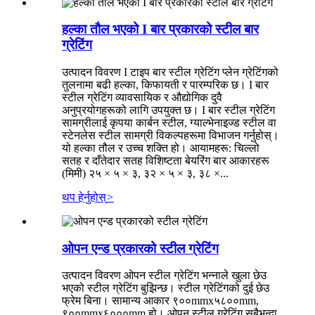
हल्का तौल भएको I बार प्रकारको स्टील बार
ग्रेटिंग
उत्पादन विवरण I टाइप बार स्टील ग्रेटिंग प्लेन ग्रेटिंगको
तुलनामा बढी हल्का, किफायती र पारम्परिक छ। I बार
स्टील ग्रेटिंग व्यावसायिक र औद्योगिक दुवै
अनुप्रयोगहरूको लागि उपयुक्त छ। I बार स्टील ग्रेटिंग
सामग्रीलाई कृपया कार्बन स्टील, ग्याल्भेनाइज्ड स्टील वा
स्टेनलेस स्टील सामग्री विकल्पहरूमा विभाजन गर्नुहोस्।
यो हल्का तौल र उच्च शक्ति हो। आयामहरू: चिल्लो
सतह र दाँतेदार सतह विशिष्टता बेयरिंग बार आकारहरू
(मिमी) २५ × ५ × ३, ३२ × ५ × ३, ३८ ×...
थप हेर्नुहोस्
>
ओपन एन्ड प्रकारको स्टील ग्रेटिंग
उत्पादन विवरण ओपन स्टील ग्रेटिंग भन्नाले खुला छेउ
भएको स्टील ग्रेटिंग बुझिन्छ। स्टील ग्रेटिंगको दुई छेउ
फ्रेम बिना। सामान्य आकार ९००mmx५८००mm,
९००mmx६०००mm हो। ओपन स्टील ग्रेटिंग सबैभन्दा