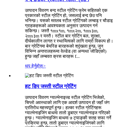
उत्पादन विवरण बन्द स्टील ग्रेटिंग फ्रेम सहितको एक
प्रकारको स्टील ग्रेटिंग हो, जसलाई बन्द छेउ पनि
भनिन्छ। यसको मतलब स्टील ग्रेटिंगको लम्बाइ र चौडाइ
ग्राहकहरूको आवश्यकता अनुसार उत्पादन गर्न
सकिन्छ। जस्तै १mx१m, १mx२m, १mx३m,
२mx३m र यस्तै। स्टील बार ग्रेटिंग बल, सुरक्षा,
दीर्घकालीन लागत र स्थायित्वको लागि राम्रो विकल्प हो।
बार ग्रेटिंगमा बेयरिङ बारहरूको श्रृंखला हुन्छ, जुन
विभिन्न अन्तरालहरूमा वेल्डेड (वा अन्यथा जोडिएको)
हुन्छ जहाँ लम्बवत क्रस बारहरू f...
थप हेर्नुहोस्
>
हट डिप जस्ती स्टील ग्रेटिंग
उत्पादन विवरण ग्याल्भेनाइज्ड स्टील ग्रेटिंग भिजेको,
चिप्लो अवस्थाको लागि एक आदर्श उत्पादन हो जहाँ जंग
प्रतिरोध महत्त्वपूर्ण हुन्छ। हल्का स्टील ग्रेटिंगहरू
ग्याल्भेनाइजिंग बाथमा तातो डुबाएर ग्याल्भेनाइज गरिएको
हुन्छ। ग्याल्भेनाइजिंग बाथमा ७ ट्याङ्की सतह सफा गर्ने
प्रक्रिया हुन्छ, तातो डुबाएर ग्याल्भेनाइजिंगको लागि