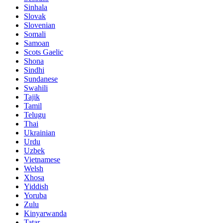
Sinhala
Slovak
Slovenian
Somali
Samoan
Scots Gaelic
Shona
Sindhi
Sundanese
Swahili
Tajik
Tamil
Telugu
Thai
Ukrainian
Urdu
Uzbek
Vietnamese
Welsh
Xhosa
Yiddish
Yoruba
Zulu
Kinyarwanda
Tatar