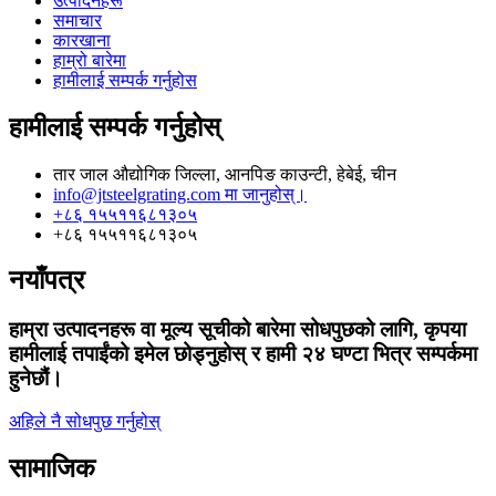
उत्पादनहरू
समाचार
कारखाना
हाम्रो बारेमा
हामीलाई सम्पर्क गर्नुहोस
हामीलाई सम्पर्क गर्नुहोस्
तार जाल औद्योगिक जिल्ला, आनपिङ काउन्टी, हेबेई, चीन
info@jtsteelgrating.com मा जानुहोस्।
+८६ १५५११६८१३०५
+८६ १५५११६८१३०५
नयाँपत्र
हाम्रा उत्पादनहरू वा मूल्य सूचीको बारेमा सोधपुछको लागि, कृपया
हामीलाई तपाईंको इमेल छोड्नुहोस् र हामी २४ घण्टा भित्र सम्पर्कमा
हुनेछौं।
अहिले नै सोधपुछ गर्नुहोस्
सामाजिक