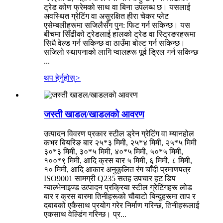
ट्रेड कोण फ्रेमको साथ वा बिना उपलब्ध छ। यसलाई
अवस्थित ग्रेटिंग वा असुरक्षित हीरा चेकर प्लेट
एसेम्बलीहरूमा सजिलैसँग पुन: फिट गर्न सकिन्छ। यस
बीचमा सिँढीको ट्रेडलाई हालको ट्रेड वा स्ट्रिङरहरूमा
सिधै वेल्ड गर्न सकिन्छ वा ठाउँमा बोल्ट गर्न सकिन्छ।
सजिलो स्थापनाको लागि प्वालहरू पूर्व ड्रिल गर्न सकिन्छ
...
थप हेर्नुहोस्
>
जस्ती खाडल/खाडलको आवरण
उत्पादन विवरण प्रकार स्टील ड्रेन ग्रेटिंग वा म्यानहोल
कभर बियरिङ बार २५*३ मिमी, २५*४ मिमी, २५*५ मिमी
३०*३ मिमी, ३०*५ मिमी, ४०*५ मिमी, ५०*५ मिमी,
१००*९ मिमी, आदि क्रस बार ५ मिमी, ६ मिमी, ८ मिमी,
१० मिमी, आदि आकार अनुकूलित रंग चाँदी प्रमाणपत्र
ISO9001 सामग्री Q235 सतह उपचार हट डिप
ग्याल्भेनाइज्ड उत्पादन प्रक्रिया स्टील ग्रेटिंगहरू लोड
बार र क्रस बारमा तिनीहरूको चौबाटो बिन्दुहरूमा ताप र
दबाबको एकैसाथ प्रयोग गरेर निर्माण गरिन्छ, तिनीहरूलाई
एकसाथ वेल्डिंग गरिन्छ। प्र...