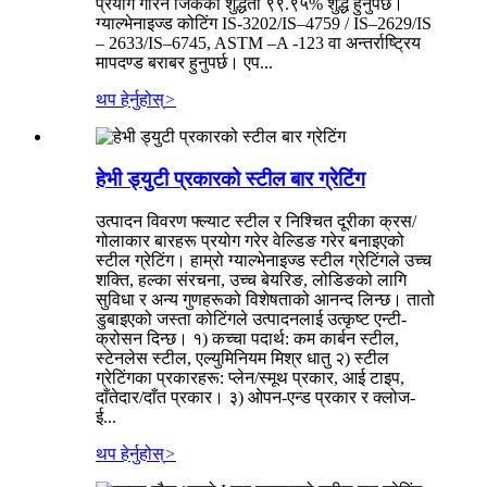
प्रयोग गरिने जिंकको शुद्धता ९९.९५% शुद्ध हुनुपर्छ।
ग्याल्भेनाइज्ड कोटिंग IS-3202/IS–4759 / IS–2629/IS
– 2633/IS–6745, ASTM –A -123 वा अन्तर्राष्ट्रिय
मापदण्ड बराबर हुनुपर्छ। एप...
थप हेर्नुहोस्
>
हेभी ड्युटी प्रकारको स्टील बार ग्रेटिंग
उत्पादन विवरण फ्ल्याट स्टील र निश्चित दूरीका क्रस/
गोलाकार बारहरू प्रयोग गरेर वेल्डिङ गरेर बनाइएको
स्टील ग्रेटिंग। हाम्रो ग्याल्भेनाइज्ड स्टील ग्रेटिंगले उच्च
शक्ति, हल्का संरचना, उच्च बेयरिङ, लोडिङको लागि
सुविधा र अन्य गुणहरूको विशेषताको आनन्द लिन्छ। तातो
डुबाइएको जस्ता कोटिंगले उत्पादनलाई उत्कृष्ट एन्टी-
क्रोसन दिन्छ। १) कच्चा पदार्थ: कम कार्बन स्टील,
स्टेनलेस स्टील, एल्युमिनियम मिश्र धातु २) स्टील
ग्रेटिंगका प्रकारहरू: प्लेन/स्मूथ प्रकार, आई टाइप,
दाँतेदार/दाँत प्रकार। ३) ओपन-एन्ड प्रकार र क्लोज-
ई...
थप हेर्नुहोस्
>