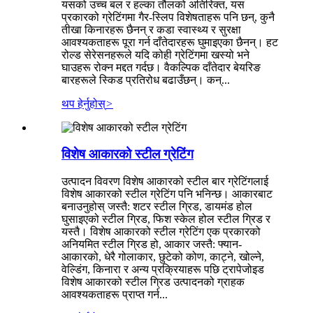
यसको उच्च बल र हल्का तौलको अतिरिक्त, यस
प्रकारको ग्रेटिंगमा गैर-स्लिप विशेषताहरू पनि छन्, कुनै
तीखा किनारहरू छैनन् र कडा स्वास्थ्य र सुरक्षा
आवश्यकताहरू पूरा गर्न दाँतेदारहरू घुमाइएका छैनन्। हट
रोल्ड सेरेसनहरूले यदि कोही ग्रेटिंगमा खस्यो भने
घाउहरू रोक्न मद्दत गर्दछ। वैकल्पिक दाँतेदार बेयरिङ
बारहरूले स्किड प्रतिरोध बढाउँछन्। कन्...
थप हेर्नुहोस्
>
विशेष आकारको स्टील ग्रेटिंग
उत्पादन विवरण विशेष आकारको स्टील बार ग्रेटिंगलाई
विशेष आकारको स्टील ग्रेटिंग पनि भनिन्छ। आकारबाट
बनाउनुहोस् जस्तै: शटर स्टील ग्रिड, डायमंड होल
घुसाइएको स्टील ग्रिड, फिश स्केल होल स्टील ग्रिड र
यस्तै। विशेष आकारको स्टील ग्रेटिंग एक प्रकारको
अनियमित स्टील ग्रिड हो, आकार जस्तै: फ्यान-
आकारको, धेरै गोलाकार, छुटेको कोण, काट्ने, खोल्ने,
वेल्डिंग, किनारा र अन्य प्रक्रियाहरू पछि ट्रापेजोइड
विशेष आकारको स्टील ग्रिड उत्पादनको ग्राहक
आवश्यकताहरू प्राप्त गर्न...