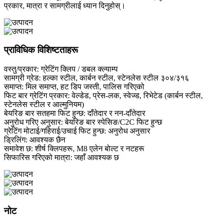
प्रकार, मात्रा र सामग्रीलाई ध्यान दिनुहोस्।
प्राविधिक विशिष्टताहरू
वस्तु/प्रकार: ग्रेटिंग क्लिप / डबल क्ल्याम्प
सामग्री ग्रेड: हल्का स्टील, कार्बन स्टील, स्टेनलेस स्टील ३०४/३१६
समाप्त: मिल समाप्त, हट डिप जस्ती, पालिस गरिएको
फिट बार ग्रेटिंग प्रकार: वेल्डेड, प्रेस-लक, स्वेज्ड, रिभेटेड (कार्बन स्टील,
स्टेनलेस स्टील र आल्मुनियम)
बेयरिङ बार सतहमा फिट हुन्छ: दाँतेदार र नन-दाँतेदार
अनुरोध गरिए अनुसार: बेयरिङ बार स्पेसिङ/C2C फिट हुन्छ
ग्रेटिंग मोटाई/गहिराई/उचाई फिट हुन्छ: अनुरोध अनुसार
ड्रिलिंग: आवश्यक छैन
समावेश छ: शीर्ष क्लिपहरू, M8 एलेन बोल्ट र नटहरू
सिफारिस गरिएको मात्रा: जहाँ आवश्यक छ
नोट