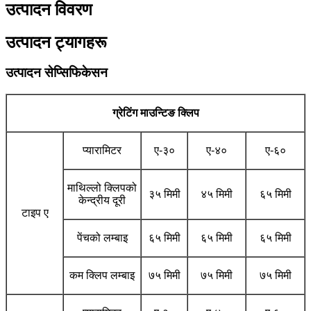
उत्पादन विवरण
उत्पादन ट्यागहरू
उत्पादन सेप्सिफिकेसन
ग्रेटिंग माउन्टिङ क्लिप
प्यारामिटर
ए-३०
ए-४०
ए-६०
माथिल्लो क्लिपको
३५ मिमी
४५ मिमी
६५ मिमी
केन्द्रीय दूरी
टाइप ए
पेंचको लम्बाइ
६५ मिमी
६५ मिमी
६५ मिमी
कम क्लिप लम्बाइ
७५ मिमी
७५ मिमी
७५ मिमी