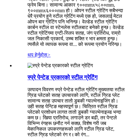
फ्रेम बिना। सामान्य आकार ९००mmx५८००mm,
९००mmx६०००mm हो। ओपन स्टील ग्रेटिंग सबैभन्दा
धेरै प्रयोग हुने स्टील ग्रेटिंग मध्ये एक हो, जसलाई मेटल
ओपन बार ग्रेटिंग पनि भनिन्छ। वेल्डेड स्टील ग्रेटिंग
कार्बन स्टील वा स्टेनलेस स्टीलबाट बनेको हुन्छ। वेल्डेड
स्टील ग्रेटिंगमा एन्टी-स्लिप सतह, जंग प्रतिरोध, राम्रो
जल निकासी प्रकार्य, उच्च शक्ति र भार क्षमता हुन्छ।
त्यसैले यो व्यापक रूपमा वा... को रूपमा प्रयोग गरिन्छ।
थप हेर्नुहोस्
>
स्प्रे पेन्टेड प्रकारको स्टील ग्रेटिंग
उत्पादन विवरण स्प्रे पेन्टेड स्टील ग्रेटिंग मुख्यतया स्टील
ग्रिड प्लेटको सतह उपचारको लागि, स्टील ग्रिड प्लेट
सामान्य सतह उपचार तातो डुबकी ग्याल्भेनाइजिंग हो।
उही सतह पेन्टिङ महत्त्वपूर्ण छ। चित्रित स्टील ग्रिड
प्लेटको प्रशोधन लागत तातो डुबकी ग्याल्भेनाइज्ड भन्दा
कम छ। खिया प्रतिरोध, लगाउने डर बढी, तर पेन्टले
विभिन्न रंगहरू छनौट गर्न सक्छ, विशेष गरी जब
मेकानिकल उपकरणहरूको लागि स्टील ग्रिड प्लेट,
स्टील ग्रिड प्लेटको रंग र t को रंग...