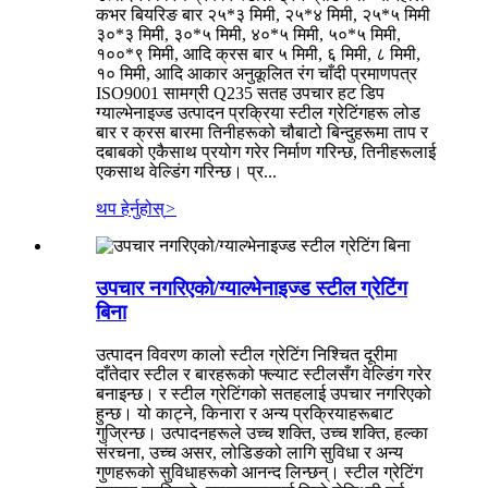
कभर बियरिङ बार २५*३ मिमी, २५*४ मिमी, २५*५ मिमी
३०*३ मिमी, ३०*५ मिमी, ४०*५ मिमी, ५०*५ मिमी,
१००*९ मिमी, आदि क्रस बार ५ मिमी, ६ मिमी, ८ मिमी,
१० मिमी, आदि आकार अनुकूलित रंग चाँदी प्रमाणपत्र
ISO9001 सामग्री Q235 सतह उपचार हट डिप
ग्याल्भेनाइज्ड उत्पादन प्रक्रिया स्टील ग्रेटिंगहरू लोड
बार र क्रस बारमा तिनीहरूको चौबाटो बिन्दुहरूमा ताप र
दबाबको एकैसाथ प्रयोग गरेर निर्माण गरिन्छ, तिनीहरूलाई
एकसाथ वेल्डिंग गरिन्छ। प्र...
थप हेर्नुहोस्
>
उपचार नगरिएको/ग्याल्भेनाइज्ड स्टील ग्रेटिंग
बिना
उत्पादन विवरण कालो स्टील ग्रेटिंग निश्चित दूरीमा
दाँतेदार स्टील र बारहरूको फ्ल्याट स्टीलसँग वेल्डिंग गरेर
बनाइन्छ। र स्टील ग्रेटिंगको सतहलाई उपचार नगरिएको
हुन्छ। यो काट्ने, किनारा र अन्य प्रक्रियाहरूबाट
गुज्रिन्छ। उत्पादनहरूले उच्च शक्ति, उच्च शक्ति, हल्का
संरचना, उच्च असर, लोडिङको लागि सुविधा र अन्य
गुणहरूको सुविधाहरूको आनन्द लिन्छन्। स्टील ग्रेटिंग