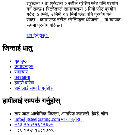
श्रृंखला १ वा श्रृंखला २ स्टील ग्रेटिंग प्लेट पनि प्रयोग
गर्न सक्छ। रिट्रेडरले सामान्यतया ३ मिमी प्लेट प्रयोग
गर्दछ, ४ मिमी, ५ मिमी र ६ मिमी प्लेट पनि प्रयोग गर्न
सक्छ। कम्पाउन्ड स्टील ग्रेटिंगहरू धेरैजसो ... मा व्यापक
रूपमा प्रयोग गरिन्छ।
थप हेर्नुहोस्
>
जिन्ताई धातु
गृह पृष्ठ
उत्पादनहरू
समाचार
कारखाना
हाम्रो बारेमा
हामीलाई सम्पर्क गर्नुहोस
हामीलाई सम्पर्क गर्नुहोस्
तार जाल औद्योगिक जिल्ला, आनपिङ काउन्टी, हेबेई, चीन
info@jtsteelgrating.com मा जानुहोस्।
+८६ १५५११६८१३०५
+८६ १५५११६८१३०५