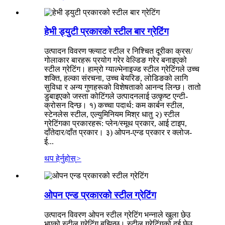
हेभी ड्युटी प्रकारको स्टील बार ग्रेटिंग
उत्पादन विवरण फ्ल्याट स्टील र निश्चित दूरीका क्रस/
गोलाकार बारहरू प्रयोग गरेर वेल्डिङ गरेर बनाइएको
स्टील ग्रेटिंग। हाम्रो ग्याल्भेनाइज्ड स्टील ग्रेटिंगले उच्च
शक्ति, हल्का संरचना, उच्च बेयरिङ, लोडिङको लागि
सुविधा र अन्य गुणहरूको विशेषताको आनन्द लिन्छ। तातो
डुबाइएको जस्ता कोटिंगले उत्पादनलाई उत्कृष्ट एन्टी-
क्रोसन दिन्छ। १) कच्चा पदार्थ: कम कार्बन स्टील,
स्टेनलेस स्टील, एल्युमिनियम मिश्र धातु २) स्टील
ग्रेटिंगका प्रकारहरू: प्लेन/स्मूथ प्रकार, आई टाइप,
दाँतेदार/दाँत प्रकार। ३) ओपन-एन्ड प्रकार र क्लोज-
ई...
थप हेर्नुहोस्
>
ओपन एन्ड प्रकारको स्टील ग्रेटिंग
उत्पादन विवरण ओपन स्टील ग्रेटिंग भन्नाले खुला छेउ
भएको स्टील ग्रेटिंग बुझिन्छ। स्टील ग्रेटिंगको दुई छेउ