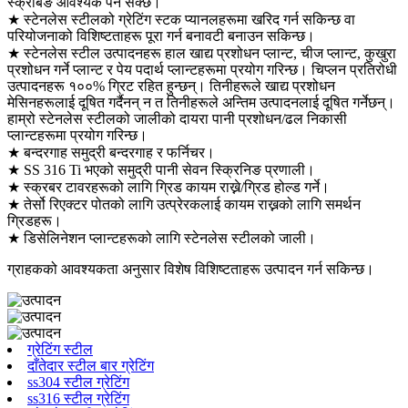
स्क्रबिङ आवश्यक पर्न सक्छ।
★ स्टेनलेस स्टीलको ग्रेटिंग स्टक प्यानलहरूमा खरिद गर्न सकिन्छ वा
परियोजनाको विशिष्टताहरू पूरा गर्न बनावटी बनाउन सकिन्छ।
★ स्टेनलेस स्टील उत्पादनहरू हाल खाद्य प्रशोधन प्लान्ट, चीज प्लान्ट, कुखुरा
प्रशोधन गर्ने प्लान्ट र पेय पदार्थ प्लान्टहरूमा प्रयोग गरिन्छ। चिप्लन प्रतिरोधी
उत्पादनहरू १००% ग्रिट रहित हुन्छन्। तिनीहरूले खाद्य प्रशोधन
मेसिनहरूलाई दूषित गर्दैनन् न त तिनीहरूले अन्तिम उत्पादनलाई दूषित गर्नेछन्।
हाम्रो स्टेनलेस स्टीलको जालीको दायरा पानी प्रशोधन/ढल निकासी
प्लान्टहरूमा प्रयोग गरिन्छ।
★ बन्दरगाह समुद्री बन्दरगाह र फर्निचर।
★ SS 316 Ti भएको समुद्री पानी सेवन स्क्रिनिङ प्रणाली।
★ स्क्रबर टावरहरूको लागि ग्रिड कायम राख्ने/ग्रिड होल्ड गर्ने।
★ तेर्सो रिएक्टर पोतको लागि उत्प्रेरकलाई कायम राख्नको लागि समर्थन
ग्रिडहरू।
★ डिसेलिनेशन प्लान्टहरूको लागि स्टेनलेस स्टीलको जाली।
ग्राहकको आवश्यकता अनुसार विशेष विशिष्टताहरू उत्पादन गर्न सकिन्छ।
ग्रेटिंग स्टील
दाँतेदार स्टील बार ग्रेटिंग
ss304 स्टील ग्रेटिंग
ss316 स्टील ग्रेटिंग