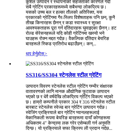
कुशल उत्पादन र स्थापनाको सहजताको कारणले गर्दा
सबै ग्रेटिंग प्रकारहरूमध्ये सबैभन्दा लोकप्रिय छ।
यसको उच्च बल र हल्का तौलको अतिरिक्त, यस
प्रकारको ग्रेटिंगमा गैर-स्लिप विशेषताहरू पनि छन्, कुनै
तीखा किनारहरू छैनन् र कडा स्वास्थ्य र सुरक्षा
आवश्यकताहरू पूरा गर्न दाँतेदारहरू घुमाइएका छैनन्। हट
रोल्ड सेरेसनहरूले यदि कोही ग्रेटिंगमा खस्यो भने
घाउहरू रोक्न मद्दत गर्दछ। वैकल्पिक दाँतेदार बेयरिङ
बारहरूले स्किड प्रतिरोध बढाउँछन्। कन्...
थप हेर्नुहोस्
>
SS316/SS304 स्टेनलेस स्टील ग्रेटिंग
उत्पादन विवरण स्टेनलेस स्टील ग्रेटिंग गम्भीर संक्षारक
वातावरणको लागि मानक औद्योगिक फुटवाक उत्पादन
भएको छ र धेरै वर्षदेखि लोकप्रिय ग्रेटिंग विकल्प भएको
छ। हाम्रो कम्पनीले प्रकार 304 र 316 स्टेनलेस स्टील
बारबाट स्टेनलेस स्वेज्ड बार ग्रेटिंग उत्पादन गर्दछ।
स्वेजिंग प्रक्रियाले बार ग्रेटिंग प्यानलहरूलाई
मेकानिकली रूपमा बेयरिङ बारहरूमा दायाँ कोणहरूमा
अधिकतम 4″ केन्द्रमा लक गरेर एसेम्बली गर्न अनुमति
दिन्छ। यो प्रक्रियाले सफा क्रिस्प ली प्रदान गर्दछ...