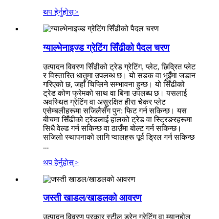
थप हेर्नुहोस्
>
ग्याल्भेनाइज्ड ग्रेटिंग सिँढीको पैदल चरण
उत्पादन विवरण सिँढीको ट्रेड ग्रेटिंग, प्लेट, छिद्रित प्लेट
र विस्तारित धातुमा उपलब्ध छ। यो सडक वा भुइँमा जडान
गरिएको छ, जहाँ चिप्लिने सम्भावना हुन्छ। यो सिँढीको
ट्रेड कोण फ्रेमको साथ वा बिना उपलब्ध छ। यसलाई
अवस्थित ग्रेटिंग वा असुरक्षित हीरा चेकर प्लेट
एसेम्बलीहरूमा सजिलैसँग पुन: फिट गर्न सकिन्छ। यस
बीचमा सिँढीको ट्रेडलाई हालको ट्रेड वा स्ट्रिङरहरूमा
सिधै वेल्ड गर्न सकिन्छ वा ठाउँमा बोल्ट गर्न सकिन्छ।
सजिलो स्थापनाको लागि प्वालहरू पूर्व ड्रिल गर्न सकिन्छ
...
थप हेर्नुहोस्
>
जस्ती खाडल/खाडलको आवरण
उत्पादन विवरण प्रकार स्टील ड्रेन ग्रेटिंग वा म्यानहोल