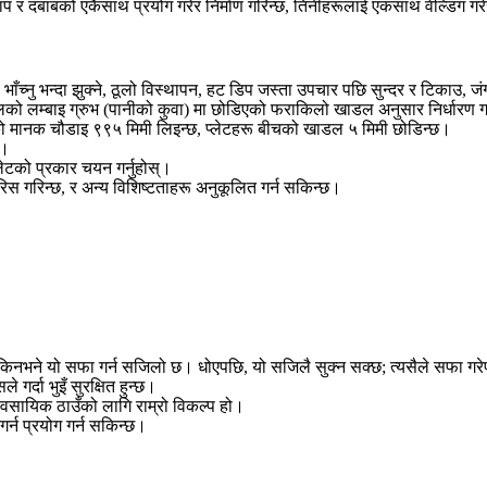
ताप र दबाबको एकैसाथ प्रयोग गरेर निर्माण गरिन्छ, तिनीहरूलाई एकसाथ वेल्डिंग गर
रोध, भाँच्नु भन्दा झुक्ने, ठूलो विस्थापन, हट डिप जस्ता उपचार पछि सुन्दर र टि
 स्टीलको लम्बाइ ग्रुभ (पानीको कुवा) मा छोडिएको फराकिलो खाडल अनुसार निर्धारण 
को मानक चौडाइ ९९५ मिमी लिइन्छ, प्लेटहरू बीचको खाडल ५ मिमी छोडिन्छ।
छ।
टको प्रकार चयन गर्नुहोस्।
िस गरिन्छ, र अन्य विशिष्टताहरू अनुकूलित गर्न सकिन्छ।
किनभने यो सफा गर्न सजिलो छ। धोएपछि, यो सजिलै सुक्न सक्छ; त्यसैले सफा गरेपछि
गर्दा भुइँ सुरक्षित हुन्छ।
वसायिक ठाउँको लागि राम्रो विकल्प हो।
गर्न प्रयोग गर्न सकिन्छ।