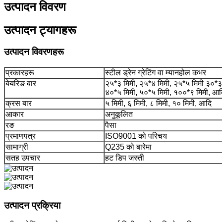
उत्पादन विवरण
उत्पादन ट्यागहरू
उत्पादन विवरणहरू
प्रकारहरू
स्टील ड्रेन ग्रेटिंग वा म्यानहोल कभर
बेयरिङ बार
२५*३ मिमी, २५*४ मिमी, २५*५ मिमी ३०*३ 
४०*५ मिमी, ५०*५ मिमी, १००*९ मिमी, आद
क्रस बार
५ मिमी, ६ मिमी, ८ मिमी, १० मिमी, आदि
आकार
अनुकूलित
रङ
पैसा
प्रमाणपत्र
ISO9001 को परिचय
सामाग्री
Q235 को बारेमा
सतह उपचार
हट डिप जस्ती
उत्पादन प्रक्रिया