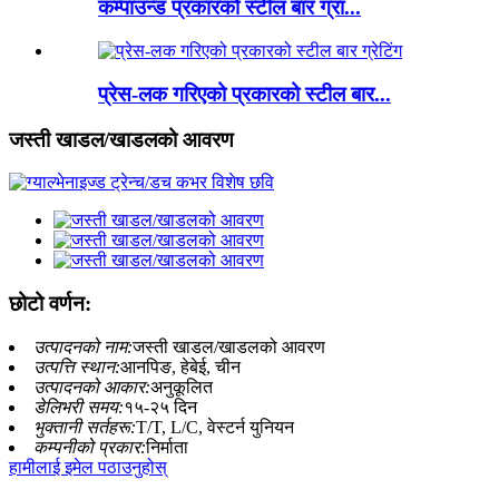
कम्पाउन्ड प्रकारको स्टील बार ग्रा...
प्रेस-लक गरिएको प्रकारको स्टील बार...
जस्ती खाडल/खाडलको आवरण
छोटो वर्णन:
उत्पादनको नाम:
जस्ती खाडल/खाडलको आवरण
उत्पत्ति स्थान:
आनपिङ, हेबेई, चीन
उत्पादनको आकार:
अनुकूलित
डेलिभरी समय:
१५-२५ दिन
भुक्तानी सर्तहरू:
T/T, L/C, वेस्टर्न युनियन
कम्पनीको प्रकार:
निर्माता
हामीलाई इमेल पठाउनुहोस्